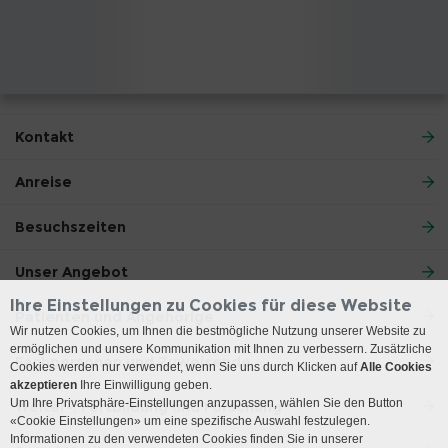
Kontakt
Anreise
Besuchszeiten
Unser Angebot
Ihre Einstellungen zu Cookies für diese Website
Patienten und Angehörige
Wir nutzen Cookies, um Ihnen die bestmögliche Nutzung unserer Website zu
ermöglichen und unsere Kommunikation mit Ihnen zu verbessern. Zusätzliche
Fachpersonen und Zuweisende
Cookies werden nur verwendet, wenn Sie uns durch Klicken auf
Alle Cookies
akzeptieren
Ihre Einwilligung geben.
Um Ihre Privatsphäre-Einstellungen anzupassen, wählen Sie den Button
Weiter-, Fortbildung und Forschung
«Cookie Einstellungen» um eine spezifische Auswahl festzulegen.
Informationen zu den verwendeten Cookies finden Sie in unserer