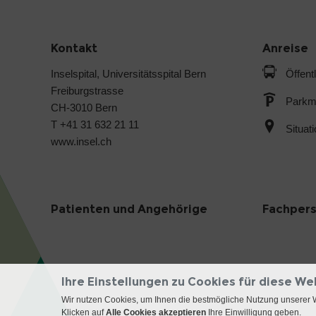
Kontakt
Anreise
Inselspital, Universitätsspital Bern
Öffent
Freiburgstrasse
Parkmö
CH-3010 Bern
T +41 31 632 21 11
Situat
www.insel.ch
Patienten und Angehörige
Fachper
Ihre Einstellungen zu Cookies für diese We
Wir nutzen Cookies, um Ihnen die bestmögliche Nutzung unserer 
Klicken auf
Alle Cookies akzeptieren
Ihre Einwilligung geben.