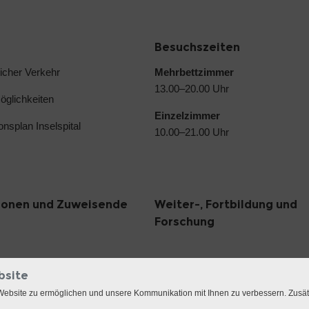
Besuchszeiten
licher Verkehr
Mehrbettzimmer
13.00–20.00 Uhr
glichkeiten
Einzelzimmer
ionsplan Inselspital
10.00–21.00 Uhr
sonen und Zuweisende
Weiter-, Fortbildung und
Forschung
bsite
Website zu ermöglichen und unsere Kommunikation mit Ihnen zu verbessern. Zusä